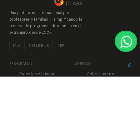
Una plataforma internacional para
profesores y familias — simplificando la
reserva de programas de idiomas en el
extranjero desde 2007.
IALC
ENGLISH UK
ICEF
PROGRAMAS
EMPRESA
Todos los destinos
Sobre nosotros
Reino Unido
Reseñas
Irlanda
Para grupos
Malta
Año Escolar
Canadá
Contactos
SOPORTE
CONTACTO
Centro de ayuda
Política de reserva